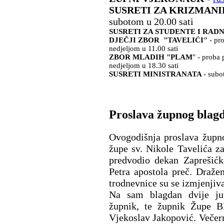
SUSRETI ZA KRIZMANI
subotom u 20.00 sati
SUSRETI ZA STUDENTE I RAD
DJEČJI ZBOR "TAVELIĆI"
- pr
nedjeljom u 11.00 sati
ZBOR MLADIH "PLAM
" - proba
nedjeljom u 18.30 sati
SUSRETI MINISTRANATA
- subo
Proslava župnog blag
Ovogodišnja proslava župno
župe sv. Nikole Tavelića z
predvodio dekan Zaprešićk
Petra apostola preč. Draže
trodnevnice su se izmjenjiv
Na sam blagdan dvije ju
župnik, te župnik Župe 
Vjekoslav Jakopović. Večern