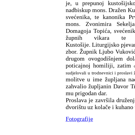
je, u prepunoj kustošijsk
nadbiskup mons. Dražen Kut
svećenika, te kanonika Pr
mons. Zvonimira Sekelja
Domagoja Topića, svećenika
župnih vikara te z
Kustošije. Liturgijsko pjeva
zbor. Župnik Ljubo Vuković
drugom ovogodišnjem dol
poticajnoj homiliji, zatim
sudjelovali u trodnevnici i proslav
molitve u ime župljana na
zahvalio župljanin Davor Tr
mu prigodan dar.
Proslava je završila družen
dvorištu uz kolače i kuhano 
Fotografije