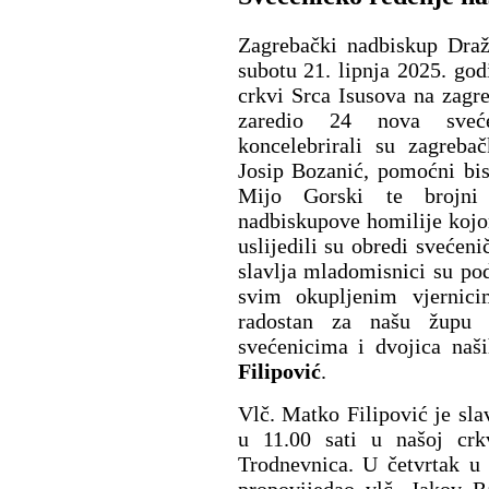
Zagrebački nadbiskup Draž
subotu 21. lipnja 2025. god
crkvi Srca Isusova na zagre
zaredio 24 nova sveć
koncelebrirali su zagreba
Josip Bozanić, pomoćni bi
Mijo Gorski te brojni 
nadbiskupove homilije kojom
uslijedili su obredi svećen
slavlja mladomisnici su pod
svim okupljenim vjernic
radostan za našu župu
svećenicima i dvojica naš
Filipović
.
Vlč. Matko Filipović je sla
u 11.00 sati u našoj crk
Trodnevnica. U četvrtak u 
propovijedao vlč. Jakov R