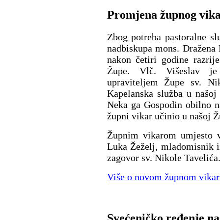
Promjena župnog vik
Zbog potreba pastoralne s
nadbiskupa mons. Dražena Ku
nakon četiri godine razrij
Župe. Vlč. Višeslav j
upraviteljem Župe sv. Ni
Kapelanska služba u našoj
Neka ga Gospodin obilno na
župni vikar učinio u našoj Ž
Župnim vikarom umjesto vl
Luka Žeželj, mladomisnik i
zagovor sv. Nikole Tavelića
Više o novom župnom vikar
Svećeničko ređenje na