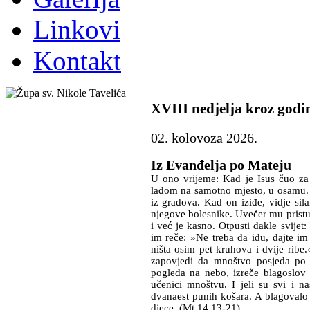
Linkovi
Kontakt
XVIII
nedjelja kroz godi
02. kolovoza 2026.
Iz Evanđelja po Mateju
U ono vrijeme:
Kad je Isus čuo za
lađom na samotno mjesto, u osamu. 
iz gradova. Kad on iziđe, vidje sila
njegove bolesnike.
Uvečer mu pristu
i već je kasno. Otpusti dakle svijet
im reče: »Ne treba da idu, dajte i
ništa osim pet kruhova i dvije ribe
zapovjedi da mnoštvo posjeda po 
pogleda na nebo, izreče blagoslov
učenici mnoštvu.
I jeli su svi i n
dvanaest punih košara. A blagovalo 
djece. (Mt
14,13-21)