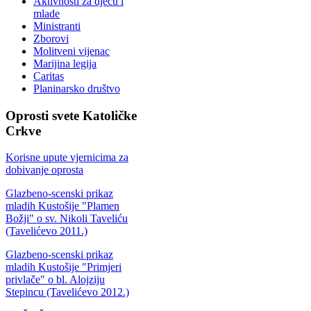
Aktivnosti za djecu i
mlade
Ministranti
Zborovi
Molitveni vijenac
Marijina legija
Caritas
Planinarsko društvo
Oprosti
svete Katoličke
Crkve
Korisne upute vjernicima za
dobivanje oprosta
Glazbeno-scenski prikaz
mladih Kustošije "Plamen
Božji" o sv. Nikoli Taveliću
(Tavelićevo 2011.)
Glazbeno-scenski prikaz
mladih Kustošije "Primjeri
privlače" o bl. Alojziju
Stepincu (Tavelićevo 2012.)