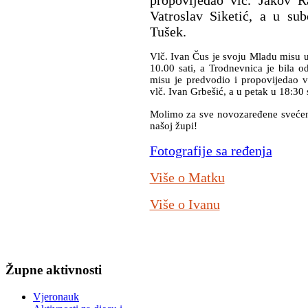
Vatroslav Siketić, a u sub
Tušek.
Vlč. Ivan Čus je svoju Mladu misu u 
10.00 sati, a Trodnevnica je bila o
misu je predvodio i propovijedao vl
vlč. Ivan Grbešić, a u petak u 18:30 
Molimo za sve novozaređene svećeni
našoj župi!
Fotografije sa ređenja
Više o Matku
Više o Ivanu
Župne
aktivnosti
Vjeronauk