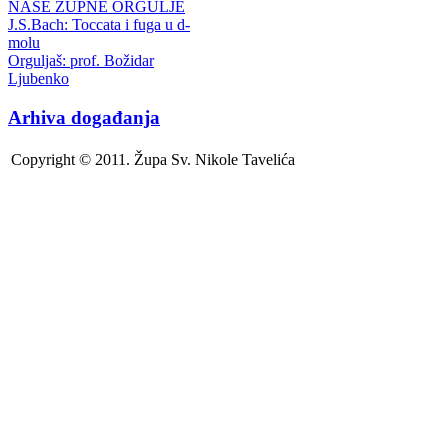
NAŠE ŽUPNE ORGULJE
J.S.Bach: Toccata i fuga u d-
molu
Orguljaš: prof. Božidar
Ljubenko
Arhiva događanja
Copyright © 2011. Župa Sv. Nikole Tavelića