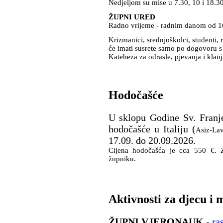
Nedjeljom su mise u 7.30, 10 i 18.30
ŽUPNI URED
Radno vrijeme - radnim danom od 16
Krizmanici, srednjoškolci, studenti, 
će imati susrete samo po dogovoru
Kateheza za odrasle, pjevanja i klanj
Hodočašće
U sklopu Godine Sv. Franje
hodočašće u Italiju (
Asiz-Lav
17.09. do 20.09.2026.
Cijena hodočašća je cca 550 €. Za
župniku.
Aktivnosti za djecu i 
ŽUPNI VJERONAUK
-
ra