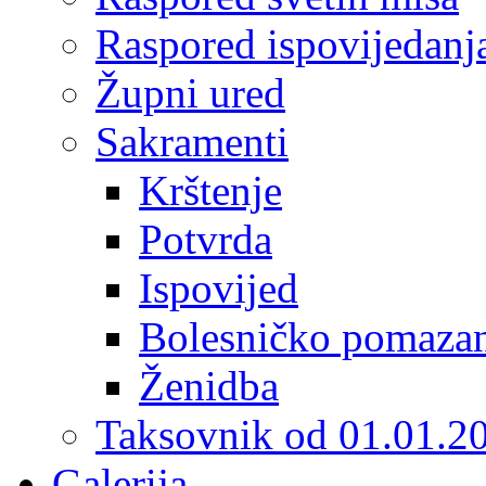
Raspored ispovijedanj
Župni ured
Sakramenti
Krštenje
Potvrda
Ispovijed
Bolesničko pomaza
Ženidba
Taksovnik od 01.01.2
Galerija