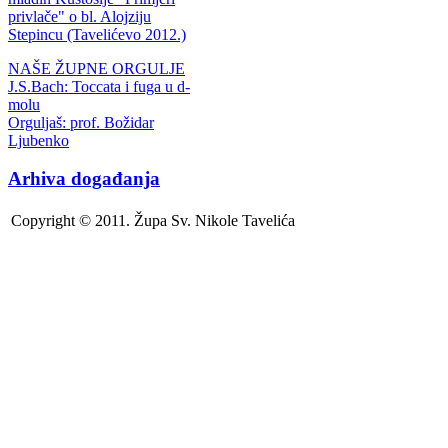
privlače" o bl. Alojziju
Stepincu (Tavelićevo 2012.)
NAŠE ŽUPNE ORGULJE
J.S.Bach: Toccata i fuga u d-
molu
Orguljaš: prof. Božidar
Ljubenko
Arhiva događanja
Copyright © 2011. Župa Sv. Nikole Tavelića