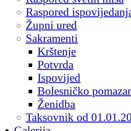
Raspored ispovijedanj
Župni ured
Sakramenti
Krštenje
Potvrda
Ispovijed
Bolesničko pomaza
Ženidba
Taksovnik od 01.01.2
Galerija