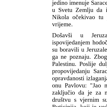
jedino imenuje Sarace
u Svetu Zemlju da i
Nikola očekivao tu 
vrijeme.
Došavši u Jeruza
ispovijedanjem hodoča
su boravili u Jeruzal
ga ne poznaju. Zbog
Palestinu. Poslije du
propovijedanju Sara
opravdanosti izlagan
onu Pavlovu: "Jao 
zaključio da je za 
društvu s vjernim s
Ruticinija, koji je ve