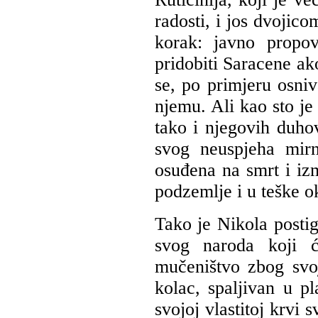
radosti, i jos dvojic
korak: javno propov
pridobiti Saracene ak
se, po primjeru osniv
njemu. Ali kao sto je 
tako i njegovih duhov
svog neuspjeha mir
osuđena na smrt i i
podzemlje i u teške o
Tako je Nikola postig
svog naroda koji ć
mučeništvo zbog svo
kolac, spaljivan u pl
svojoj vlastitoj krvi 