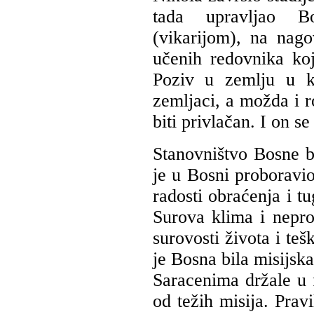
tada upravljao B
(vikarijom), na nag
učenih redovnika koj
Poziv u zemlju u ko
zemljaci, a možda i r
biti privlačan. I on s
Stanovništvo Bosne b
je u Bosni proboravio
radosti obraćenja i t
Surova klima i nepr
surovosti života i te
je Bosna bila misijsk
Saracenima držale u
od težih misija. Prav