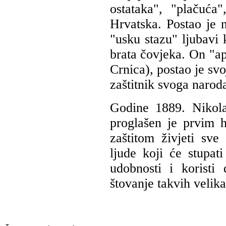
ostataka", "plačuća
Hrvatska. Postao je 
"usku stazu" ljubavi
brata čovjeka. On "ap
Crnica), postao je s
zaštitnik svoga naroda
Godine 1889. Nikola
proglašen je prvim
zaštitom živjeti sv
ljude koji će stupat
udobnosti i koristi
štovanje takvih velika