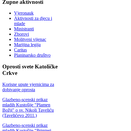
Župne
aktivnosti
Vjeronauk
Aktivnosti za djecu i
mlade
Ministranti
Zborovi
Molitveni vijenac
Marijina legija
Caritas
Planinarsko društvo
Oprosti
svete Katoličke
Crkve
Korisne upute vjernicima za
dobivanje oprosta
Glazbeno-scenski prikaz
mladih Kustošije "Plamen
Božji" o sv. Nikoli Taveliću
(Tavelićevo 2011.)
Glazbeno-scenski prikaz
mladih Kustošije "Primjeri