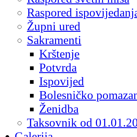
Raspored ispovijedanj
Župni ured
Sakramenti
Krštenje
Potvrda
Ispovijed
Bolesničko pomaza
Ženidba
Taksovnik od 01.01.2
Galerija