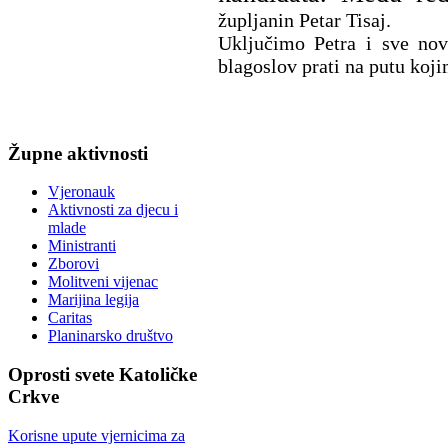
župljanin Petar Tisaj.
Uključimo Petra i sve nov
blagoslov prati na putu koji
Župne
aktivnosti
Vjeronauk
Aktivnosti za djecu i
mlade
Ministranti
Zborovi
Molitveni vijenac
Marijina legija
Caritas
Planinarsko društvo
Oprosti
svete Katoličke
Crkve
Korisne upute vjernicima za