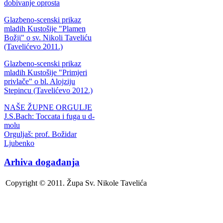
dobivanje oprosta
Glazbeno-scenski prikaz
mladih Kustošije "Plamen
Božji" o sv. Nikoli Taveliću
(Tavelićevo 2011.)
Glazbeno-scenski prikaz
mladih Kustošije "Primjeri
privlače" o bl. Alojziju
Stepincu (Tavelićevo 2012.)
NAŠE ŽUPNE ORGULJE
J.S.Bach: Toccata i fuga u d-
molu
Orguljaš: prof. Božidar
Ljubenko
Arhiva događanja
Copyright © 2011. Župa Sv. Nikole Tavelića