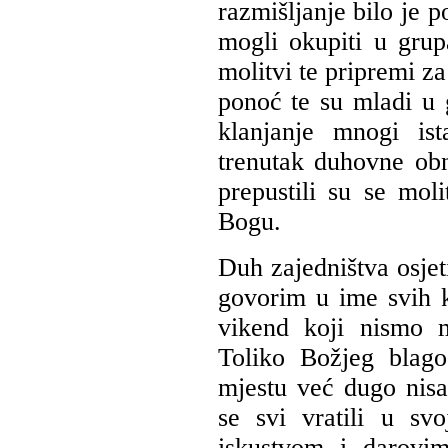
razmišljanje bilo je 
mogli okupiti u grupa
molitvi te pripremi za
ponoć te su mladi u 
klanjanje mnogi ist
trenutak duhovne ob
prepustili su se moli
Bogu.
Duh zajedništva osjet
govorim u ime svih 
vikend koji nismo m
Toliko Božjeg blag
mjestu već dugo nisa
se svi vratili u sv
iskustvom i darovi