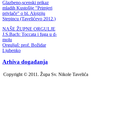
Glazbeno-scenski prikaz
mladih Kustošije "Primjeri
privlače" o bl. Alojziju
Stepincu (Tavelićevo 2012.)
NAŠE ŽUPNE ORGULJE
J.S.Bach: Toccata i fuga u d-
molu
Orguljaš: prof. Božidar
Ljubenko
Arhiva događanja
Copyright © 2011. Župa Sv. Nikole Tavelića