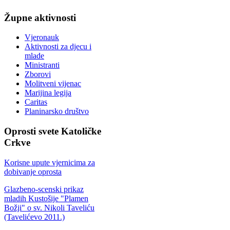
Župne
aktivnosti
Vjeronauk
Aktivnosti za djecu i
mlade
Ministranti
Zborovi
Molitveni vijenac
Marijina legija
Caritas
Planinarsko društvo
Oprosti
svete Katoličke
Crkve
Korisne upute vjernicima za
dobivanje oprosta
Glazbeno-scenski prikaz
mladih Kustošije "Plamen
Božji" o sv. Nikoli Taveliću
(Tavelićevo 2011.)