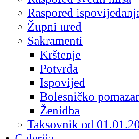
Raspored ispovijedanj
Župni ured
Sakramenti
Krštenje
Potvrda
Ispovijed
Bolesničko pomaza
Ženidba
Taksovnik od 01.01.2
Galerija