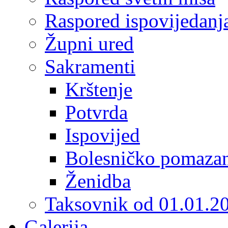
Raspored ispovijedanj
Župni ured
Sakramenti
Krštenje
Potvrda
Ispovijed
Bolesničko pomaza
Ženidba
Taksovnik od 01.01.2
Galerija