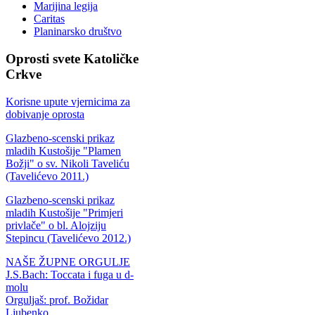
Marijina legija
Caritas
Planinarsko društvo
Oprosti
svete Katoličke
Crkve
Korisne upute vjernicima za
dobivanje oprosta
Glazbeno-scenski prikaz
mladih Kustošije "Plamen
Božji" o sv. Nikoli Taveliću
(Tavelićevo 2011.)
Glazbeno-scenski prikaz
mladih Kustošije "Primjeri
privlače" o bl. Alojziju
Stepincu (Tavelićevo 2012.)
NAŠE ŽUPNE ORGULJE
J.S.Bach: Toccata i fuga u d-
molu
Orguljaš: prof. Božidar
Ljubenko