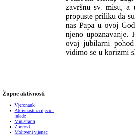
završnu sv. misu, a
propuste priliku da su
nas Papa u ovoj Godin
njeno upoznavanje. 
ovaj jubilarni poho
vidimo se u korizmi s
Župne
aktivnosti
Vjeronauk
Aktivnosti za djecu i
mlade
Ministranti
Zborovi
Molitveni vijenac